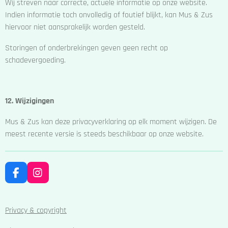
Wij streven naar correcte, actuele informatie op onze website.
Indien informatie toch onvolledig of foutief blijkt, kan Mus & Zus
hiervoor niet aansprakelijk worden gesteld.
Storingen of onderbrekingen geven geen recht op
schadevergoeding.
12. Wijzigingen
Mus & Zus kan deze privacyverklaring op elk moment wijzigen. De
meest recente versie is steeds beschikbaar op onze website.
F
I
a
n
c
s
e
t
Privacy & copyright
b
a
o
g