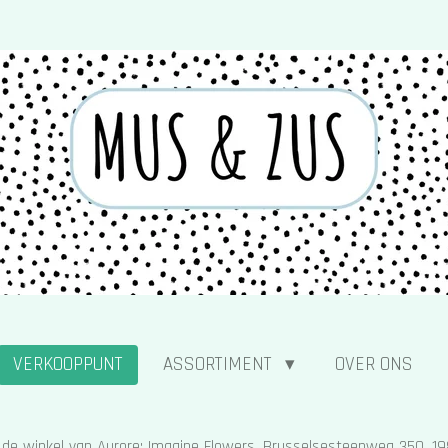
VERKOOPPUNT
ASSORTIMENT
OVER ONS
de winkel van Aurore: Imagine Flowers, Brusselsesteenweg 350, 