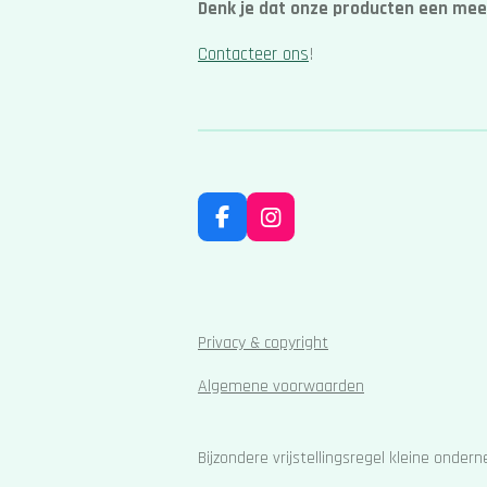
Denk je dat onze producten een mee
Contacteer ons
!
F
I
a
n
c
s
e
t
b
a
o
g
Privacy & copyright
o
r
k
a
Algemene voorwaarden
m
Bijzondere vrijstellingsregel kleine onde